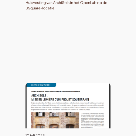
Huisvesting van ArchiSols in het OpenLab op de
USquare-locatie
10 juli 2025